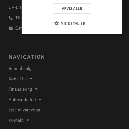
CVR: 16833037
AFVIS ALLE
Tlf: +45 98 29 12 22
VIS DETALJER
E-mail: jkauto@jkauto.dk
Absolut nødvendige
Ydeevne
Målretning
Funktionalitet
NAVIGATION
Absolut nødvendige cookies muliggør hjemmesidens
Biler til salg
grundlæggende funktionalitet såsom brugerlogin og
kontoadministration. Hjemmesiden kan ikke bruges
korrekt uden de absolut nødvendige cookies.
Køb af bil
Udbyder
/
Finansiering
Navn
Udløbsdato
Domæne
Autoværksted
pys_session_limit
.poullarsenas.dk
59 minutter
57
sekunder
Leje af varevogn
Kontakt