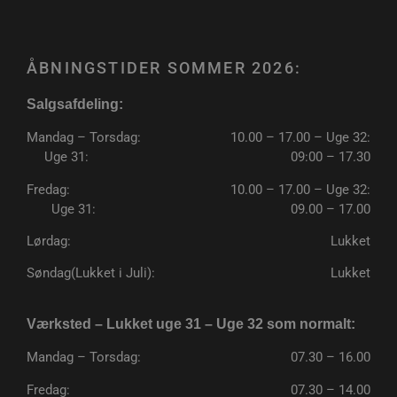
ÅBNINGSTIDER SOMMER 2026:
Salgsafdeling:
pys_start_session
.poullarsenas.dk
Session
Mandag – Torsdag:
10.00 – 17.00 – Uge 32:
Uge 31:
09:00 – 17.30
Fredag:
10.00 – 17.00 – Uge 32:
Uge 31:
09.00 – 17.00
Lørdag:
Lukket
Søndag(Lukket i Juli):
Lukket
VISITOR_PRIVACY_METADATA
5 måneder
YouTube
4 uger
.youtube.com
Værksted – Lukket uge 31 – Uge 32 som normalt:
Mandag – Torsdag:
07.30 – 16.00
Fredag:
07.30 – 14.00