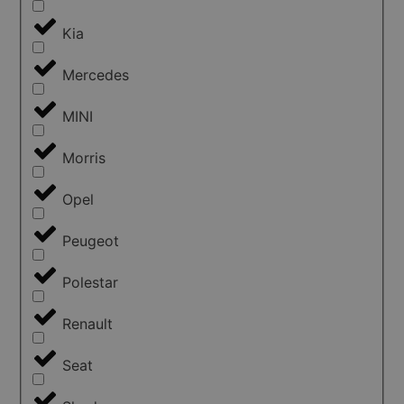
Kia
Mercedes
MINI
Morris
Opel
Peugeot
Polestar
Renault
Seat