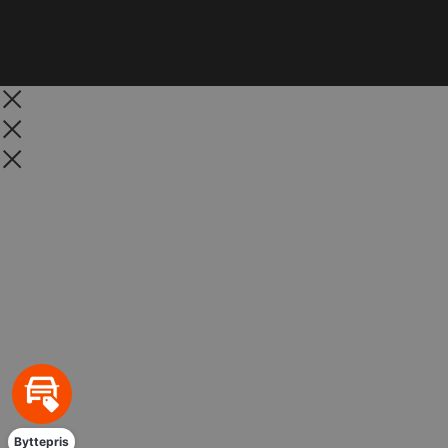
PHPSESSID
Session
PHP.net
poullarsenas.dk
Byttepris
Udbyder
/