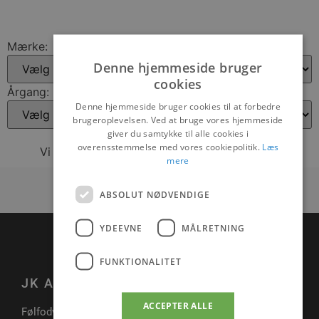
Mærke:
Denne hjemmeside bruger
cookies
Årgang:
Denne hjemmeside bruger cookies til at forbedre
brugeroplevelsen. Ved at bruge vores hjemmeside
giver du samtykke til alle cookies i
overensstemmelse med vores cookiepolitik.
Læs
Vi fandt ingen biler der passer på din søgnig
mere
ABSOLUT NØDVENDIGE
YDEEVNE
MÅLRETNING
FUNKTIONALITET
JK AUTO
ACCEPTER ALLE
Følfodvej 16, 9310 Vodskov