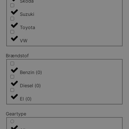
Skoda
Suzuki
Toyota
VW
Brændstof
Benzin
(
0
)
Diesel
(
0
)
El
(
0
)
Geartype