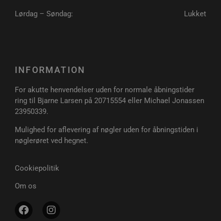
Lørdag – Søndag:
Lukket
INFORMATION
For akutte henvendelser uden for normale åbningstider
ring til Bjarne Larsen på 20715554 eller Michael Jonassen
23950339.
CookieScriptConsent
4 uger 2
CookieScript
dage
poullarsenas.dk
Mulighed for aflevering af nøgler uden for åbningstiden i
nøglerøret ved hegnet.
Cookiepolitik
Om os