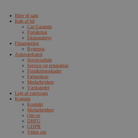
Videre
til
Biler til salg
indhold
Køb af bil
Car Garantie
Forsikring
Ekstraudstyr
Finansiering
Byttepris
Autoværksted
Serviceaftale
Service og reparation
Forsikringsskader
Fælgeshop
Medarbejdere
Værkstedet
Leje af varevogn
Kontakt
Kontakt
Medarbejdere
Om os
DBFU
GDPR
Viden om