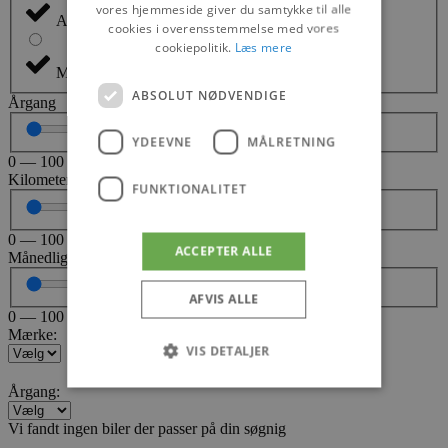
vores hjemmeside giver du samtykke til alle
Automatisk
cookies i overensstemmelse med vores
cookiepolitik.
Læs mere
Manuel
ABSOLUT NØDVENDIGE
Årgang
YDEEVNE
MÅLRETNING
0
—
100
Kilometer kørt
FUNKTIONALITET
0
—
100
ACCEPTER ALLE
Månedlig ydelser / Pris
AFVIS ALLE
0
—
100
Mærke:
VIS DETALJER
Årgang:
Vi fandt ingen biler der passer på din søgnig
Absolut nødvendige
Ydeevne