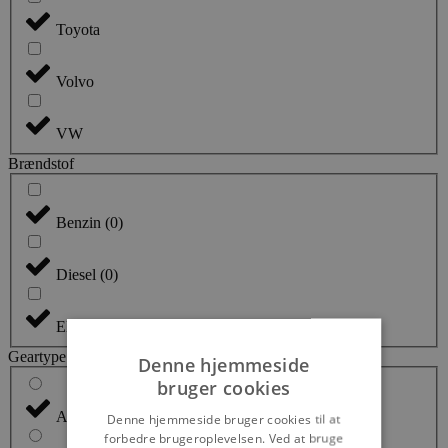
Toyota
Volvo
VW
Brændstof
Benzin
(
0
)
Diesel
(
0
)
El
(
0
)
Geartype
Denne hjemmeside
bruger cookies
Alle
Denne hjemmeside bruger cookies til at
forbedre brugeroplevelsen. Ved at bruge