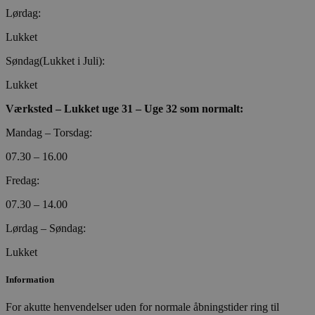
Lørdag:
Lukket
CookieScriptConsent
4 uger 2
CookieScript
Søndag(Lukket i Juli):
dage
poullarsenas.dk
Lukket
Værksted – Lukket uge 31 – Uge 32 som normalt:
Mandag – Torsdag:
07.30 – 16.00
Fredag:
07.30 – 14.00
PHPSESSID
Session
PHP.net
poullarsenas.dk
Lørdag – Søndag:
Lukket
Information
For akutte henvendelser uden for normale åbningstider ring til