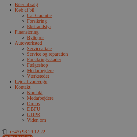
Biler til salg
Køb af bil
Car Garantie
Forsikring
Ekstraudstyr
Finansiering
Byttepris
Autoværksted
Serviceaftale
Service og reparation
Forsikringsskader
Fælgeshop
Medarbejdere
Værkstedet
Leje af varevogn
Kontakt
Kontakt
Medarbejdere
Om os
DBFU
GDPR
Viden om
(+45) 98 29 12 22