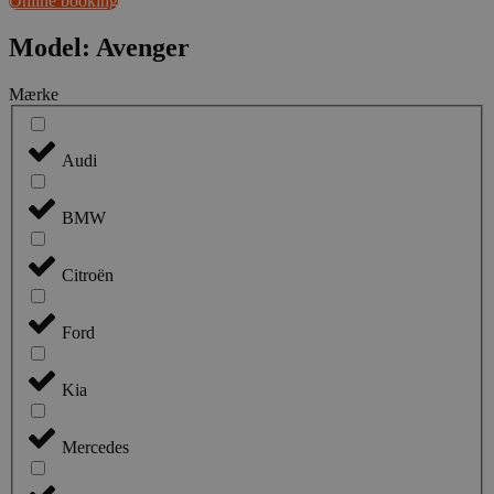
Online booking
Model: Avenger
Mærke
Audi
BMW
Citroën
Ford
Kia
Mercedes