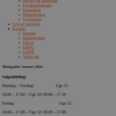
Service og reparation
Forsikringsskader
Fælgeshop
Medarbejdere
Værkstedet
Leje af varevogn
Kontakt
Kontakt
Medarbejdere
Om os
VISITOR_PRIVACY_METADATA
5 måneder
YouTube
DBFU
4 uger
.youtube.com
GDPR
Viden om
Åbningstider Sommer 2026:
Salgsafdeling:
Mandag – Torsdag: Uge 31:
10.00 – 17.00 – Uge 32: 09:00 – 17.30
Fredag: Uge 31:
10.00 – 17.00 – Uge 32: 09.00 – 17.00