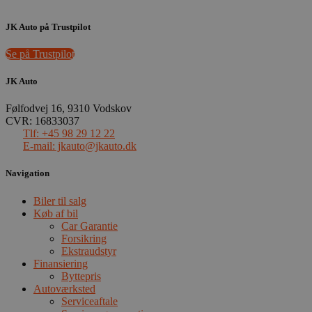
Målretning
Funktionalitet
JK Auto på Trustpilot
Absolut nødvendige cookies muliggør
hjemmesidens grundlæggende funktionalitet
Se på Trustpilot
såsom brugerlogin og kontoadministration.
Hjemmesiden kan ikke bruges korrekt uden de
absolut nødvendige cookies.
JK Auto
Udbyder
/
Navn
Udløbsdato
Følfodvej 16, 9310 Vodskov
Domæne
CVR: 16833037
pys_session_limit
.poullarsenas.dk
59 minutter
Tlf: +45 98 29 12 22
57
E-mail: jkauto@jkauto.dk
sekunder
Navigation
Biler til salg
Køb af bil
Car Garantie
Forsikring
Ekstraudstyr
Finansiering
Byttepris
Autoværksted
Serviceaftale
pys_start_session
.poullarsenas.dk
Session