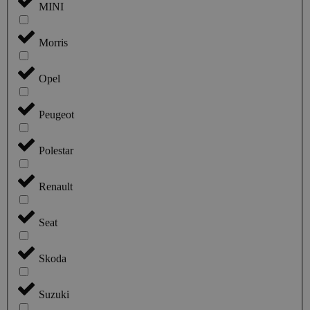
MINI
Morris
Opel
Peugeot
Polestar
Renault
Seat
Skoda
Suzuki