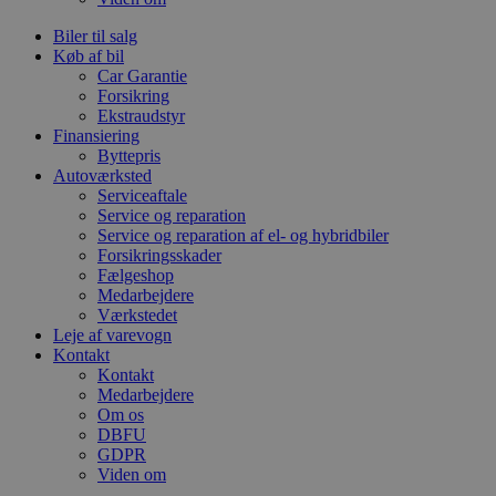
Biler til salg
Køb af bil
Car Garantie
Forsikring
Ekstraudstyr
Finansiering
Byttepris
Autoværksted
Serviceaftale
Service og reparation
Service og reparation af el- og hybridbiler
Forsikringsskader
Fælgeshop
Medarbejdere
Værkstedet
Leje af varevogn
Kontakt
Kontakt
Medarbejdere
Om os
DBFU
GDPR
Viden om