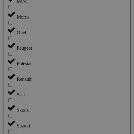
MINI
Morris
Opel
Peugeot
Polestar
Renault
Seat
Skoda
Suzuki