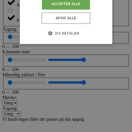
ACCEPTER ALLE
Automatisk
AFVIS ALLE
Manuel
Årgang
VIS DETALJER
0
—
100
Kilometer kørt
Absolut nødvendige
Ydeevne
Målretning
Funktionalitet
0
—
100
Månedlig ydelser / Pris
Absolut nødvendige cookies muliggør
hjemmesidens grundlæggende funktionalitet
såsom brugerlogin og kontoadministration.
Hjemmesiden kan ikke bruges korrekt uden de
0
—
100
absolut nødvendige cookies.
Mærke:
Udbyder
/
Navn
Udløbsdato
Domæne
Årgang:
pys_session_limit
.poullarsenas.dk
59 minutter
Vi fandt ingen biler der passer på din søgnig
57
sekunder