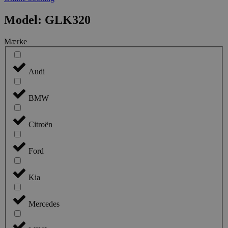
Model: GLK320
Mærke
Audi
BMW
Citroën
Ford
Kia
Mercedes