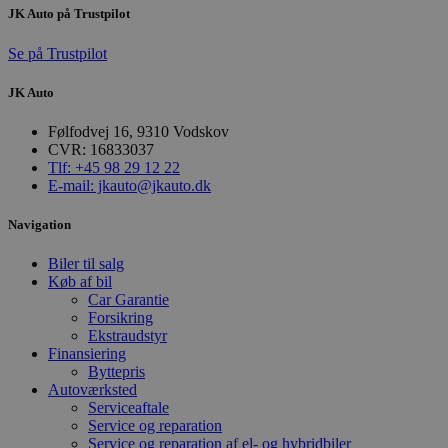
JK Auto på Trustpilot
Se på Trustpilot
JK Auto
Følfodvej 16, 9310 Vodskov
CVR: 16833037
Tlf: +45 98 29 12 22
E-mail: jkauto@jkauto.dk
pys_start_session
.poullarsenas.dk
Session
Navigation
Biler til salg
Køb af bil
Car Garantie
Forsikring
Ekstraudstyr
Finansiering
Byttepris
VISITOR_PRIVACY_METADATA
5 måneder
YouTube
Autoværksted
4 uger
.youtube.com
Serviceaftale
Service og reparation
Service og reparation af el- og hybridbiler