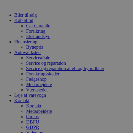
Videre
til
Biler til salg
indhold
Køb af bil
Car Garantie
Forsikring
Ekstraudstyr
Finansiering
Byttepris
Autoværksted
Serviceaftale
Service og reparation
Service og reparation af el- og hybridbiler
Forsikringsskader
Fælgeshop
Medarbejdere
Værkstedet
Leje af varevogn
Kontakt
Kontakt
Medarbejdere
Om os
DBFU
GDPR
Viden om