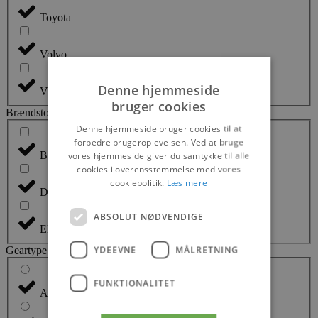
Toyota
Volvo
Denne hjemmeside
VW
bruger cookies
Brændstof
Denne hjemmeside bruger cookies til at
forbedre brugeroplevelsen. Ved at bruge
Benzin
(
0
)
vores hjemmeside giver du samtykke til alle
cookies i overensstemmelse med vores
cookiepolitik.
Læs mere
Diesel
(
0
)
ABSOLUT NØDVENDIGE
El
(
0
)
YDEEVNE
MÅLRETNING
Geartype
FUNKTIONALITET
Alle