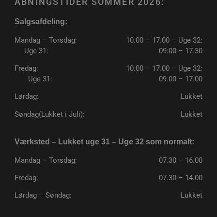
ÅBNINGSTIDER SOMMER 2026:
Salgsafdeling:
VISITOR_PRIVACY_METADATA
5 måneder
YouTube
4 uger
.youtube.com
Mandag – Torsdag:
10.00 – 17.00 – Uge 32:
Uge 31:
09:00 – 17.30
Fredag:
10.00 – 17.00 – Uge 32:
Uge 31:
09.00 – 17.00
Lørdag:
Lukket
Søndag(Lukket i Juli):
Lukket
Værksted – Lukket uge 31 – Uge 32 som normalt:
Mandag – Torsdag:
07.30 – 16.00
Fredag:
07.30 – 14.00
Lørdag – Søndag:
Lukket
CookieScriptConsent
4 uger 2
CookieScript
dage
poullarsenas.dk