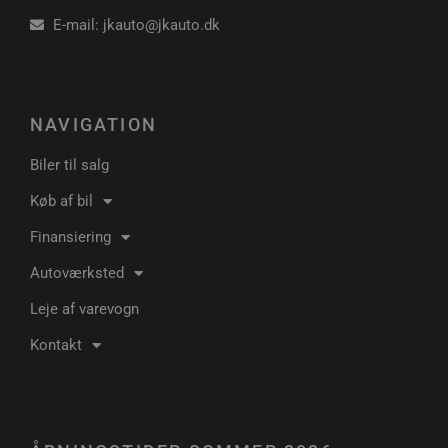
Udbyder
/
E-mail: jkauto@jkauto.dk
Navn
Udløbsdato
Domæne
pys_session_limit
.poullarsenas.dk
59 minutter
57
sekunder
NAVIGATION
Biler til salg
Køb af bil
Finansiering
Autoværksted
Leje af varevogn
pys_start_session
.poullarsenas.dk
Session
Kontakt