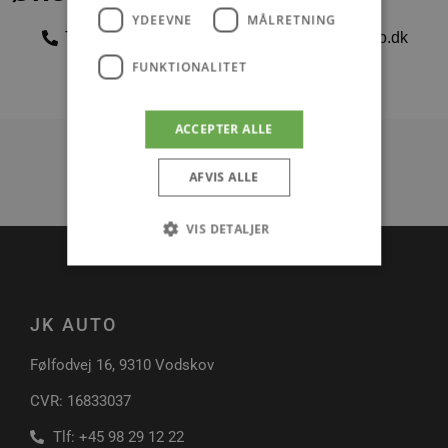
YDEEVNE
MÅLRETNING
Tlf: +45 98 29 12 22
E-mail: jkauto@jkauto.dk
FUNKTIONALITET
Kontakt os
ACCEPTER ALLE
AFVIS ALLE
VIS DETALJER
Absolut nødvendige
Ydeevne
JK AUTO
Målretning
Funktionalitet
Følfodvej 16, 9310 Vodskov
Absolut nødvendige cookies muliggør
hjemmesidens grundlæggende funktionalitet
CVR: 16833037
såsom brugerlogin og kontoadministration.
Hjemmesiden kan ikke bruges korrekt uden de
absolut nødvendige cookies.
Tlf: +45 98 29 12 22