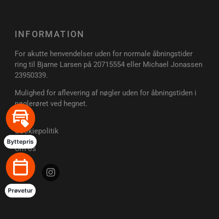
INFORMATION
For akutte henvendelser uden for normale åbningstider
ring til Bjarne Larsen på 20715554 eller Michael Jonassen
23950339.
PHPSESSID
Session
PHP.net
Mulighed for aflevering af nøgler uden for åbningstiden i
poullarsenas.dk
nøglerøret ved hegnet.
Cookiepolitik
Byttepris
Om os
Prøvetur