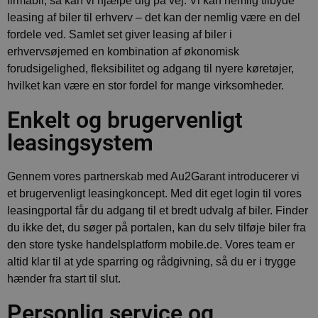
firmabil, så kan vi hjælpe dig på vej. Vi kan nemlig tilbyde
leasing af biler til erhverv – det kan der nemlig være en del
fordele ved. Samlet set giver leasing af biler i
erhvervsøjemed en kombination af økonomisk
forudsigelighed, fleksibilitet og adgang til nyere køretøjer,
hvilket kan være en stor fordel for mange virksomheder.
Enkelt og brugervenligt
leasingsystem
Gennem vores partnerskab med Au2Garant introducerer vi
et brugervenligt leasingkoncept. Med dit eget login til vores
leasingportal får du adgang til et bredt udvalg af biler. Finder
du ikke det, du søger på portalen, kan du selv tilføje biler fra
den store tyske handelsplatform mobile.de. Vores team er
altid klar til at yde sparring og rådgivning, så du er i trygge
hænder fra start til slut.
Personlig service og