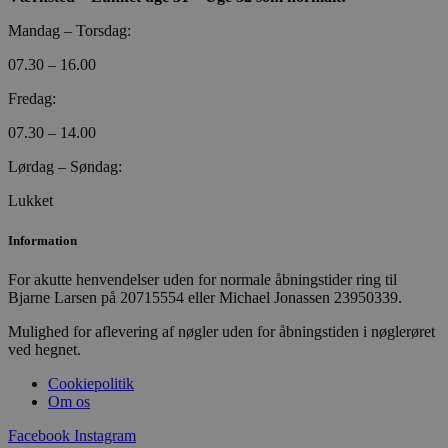
Mandag – Torsdag:
07.30 – 16.00
Fredag:
07.30 – 14.00
Lørdag – Søndag:
PHPSESSID
Session
PHP.net
poullarsenas.dk
Lukket
Information
For akutte henvendelser uden for normale åbningstider ring til
Bjarne Larsen på 20715554 eller Michael Jonassen 23950339.
Mulighed for aflevering af nøgler uden for åbningstiden i nøglerøret
ved hegnet.
Cookiepolitik
Om os
Facebook
Instagram