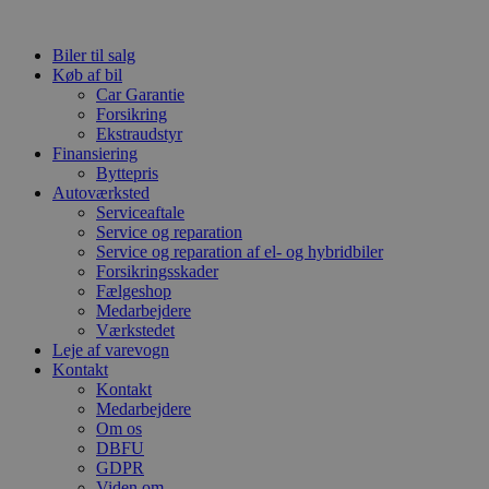
Videre
til
Biler til salg
indhold
Køb af bil
Car Garantie
Forsikring
Ekstraudstyr
Finansiering
Byttepris
Autoværksted
Serviceaftale
Service og reparation
Service og reparation af el- og hybridbiler
Forsikringsskader
Fælgeshop
Medarbejdere
Værkstedet
Leje af varevogn
Kontakt
Kontakt
Medarbejdere
Om os
DBFU
GDPR
Viden om