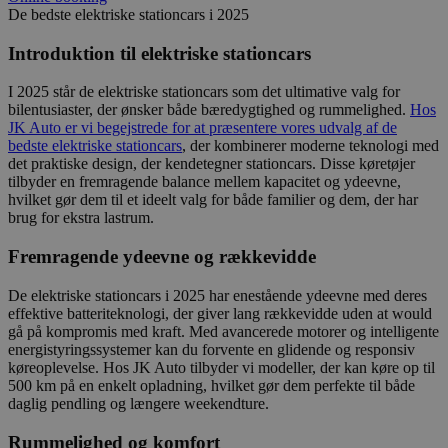
De bedste elektriske stationcars i 2025
Introduktion til elektriske stationcars
I 2025 står de elektriske stationcars som det ultimative valg for
bilentusiaster, der ønsker både bæredygtighed og rummelighed.
Hos
JK Auto er vi begejstrede for at præsentere vores udvalg af de
bedste elektriske stationcars
, der kombinerer moderne teknologi med
det praktiske design, der kendetegner stationcars. Disse køretøjer
tilbyder en fremragende balance mellem kapacitet og ydeevne,
hvilket gør dem til et ideelt valg for både familier og dem, der har
brug for ekstra lastrum.
Fremragende ydeevne og rækkevidde
De elektriske stationcars i 2025 har enestående ydeevne med deres
effektive batteriteknologi, der giver lang rækkevidde uden at would
gå på kompromis med kraft. Med avancerede motorer og intelligente
energistyringssystemer kan du forvente en glidende og responsiv
køreoplevelse. Hos JK Auto tilbyder vi modeller, der kan køre op til
500 km på en enkelt opladning, hvilket gør dem perfekte til både
daglig pendling og længere weekendture.
Rummelighed og komfort