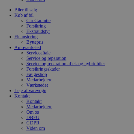
Biler til salg
Køb af bil
Car Garantie
Forsikring
Ekstraudstyr
Finansiering
Byttepris
Autoværksted
Serviceaftale
Service og reparation
Service og reparation af el- og hybridbiler
Forsikringsskader
Fælgeshop
Medarbejdere
Værkstedet
Leje af varevogn
Kontakt
Kontakt
Medarbejdere
Om os
DBFU
GDPR
Viden om