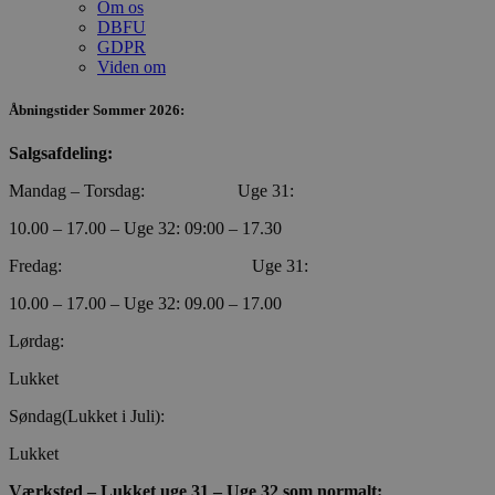
Om os
DBFU
VISITOR_PRIVACY_METADATA
5 måneder
YouTube
GDPR
4 uger
.youtube.com
Viden om
Åbningstider Sommer 2026:
Salgsafdeling:
Mandag – Torsdag: Uge 31:
10.00 – 17.00 – Uge 32: 09:00 – 17.30
Fredag: Uge 31:
10.00 – 17.00 – Uge 32: 09.00 – 17.00
Lørdag:
Lukket
Søndag(Lukket i Juli):
CookieScriptConsent
4 uger 2
CookieScript
dage
poullarsenas.dk
Lukket
Værksted – Lukket uge 31 – Uge 32 som normalt: