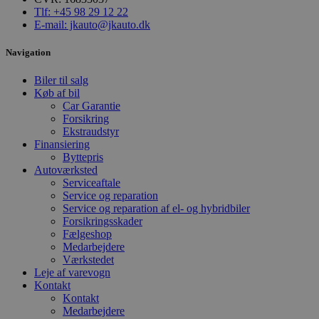
Udbyder
/
Tlf: +45 98 29 12 22
Navn
Udløbsdato
Domæne
E-mail: jkauto@jkauto.dk
pys_session_limit
.poullarsenas.dk
59 minutter
57
Navigation
sekunder
Biler til salg
Køb af bil
Car Garantie
Forsikring
Ekstraudstyr
Finansiering
Byttepris
Autoværksted
Serviceaftale
Service og reparation
Service og reparation af el- og hybridbiler
pys_start_session
.poullarsenas.dk
Session
Forsikringsskader
Fælgeshop
Medarbejdere
Værkstedet
Leje af varevogn
Kontakt
Kontakt
Medarbejdere