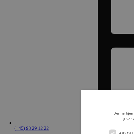
Denne hjemm
giver 
(+45) 98 29 12 22
ABSOL