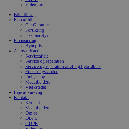
Viden om
Biler til salg
Køb af bil
Car Garantie
Forsikring
Ekstraudstyr
Finansiering
Byttepris
Autoværksted
Serviceaftale
Service og reparation
Service og reparation af el- og hybridbiler
Forsikringsskader
Fælgeshop
Medarbejdere
Værkstedet
Leje af varevogn
Kontakt
Kontakt
Medarbejdere
Om os
DBFU
GDPR
Viden om