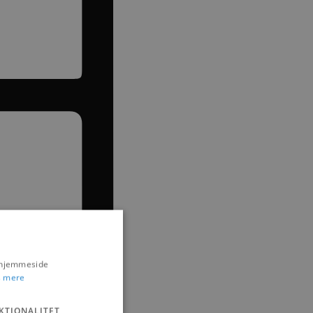
s hjemmeside
 mere
KTIONALITET