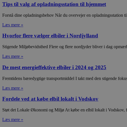
_gid
Googl
Tips til valg af opladningsstation til hjemmet
.poul
__Secure-
Forstå dine opladningsbehov Når du overvejer en opladningsstation til d
_ga_P78RVR2Q6V
.poul
ROLLOUT_TOKEN
Læs mere »
_ga_HG36L53KVF
.poul
Hvorfor flere vælger elbiler i Nordjylland
_gat_gtag_UA_49621511_1
_gat_UA-
.poul
175041071-1
Stigende Miljøbevidsthed Flere og flere nordjyder bliver i dag opmæ
__Secure-YNID
Læs mere »
_ga_5LSD0LQJNR
.poul
De mest energieffektive elbiler i 2024 og 2025
pysTrafficSource
.poul
Fremtidens bæredygtige transportmiddel I takt med den stigende fokus p
Læs mere »
pys_landing_page
now-
cowo
.poul
Fordele ved at købe elbil lokalt i Vodskov
Støt det Lokale Økonomi og Miljø At købe en elbil lokalt i Vodskov,
Læs mere »