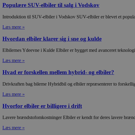
Populære SUV-elbiler til salg i Vodskov
Introduktion til SUV-elbiler i Vodskov SUV-elbiler er blevet et popu
CookieScriptConsent
Læs mere »
Hvordan elbiler klarer sig i sne og kulde
PHPSESSID
Elbilernes Ydeevne i Kulde Elbiler er bygget med avanceret teknologi,
Læs mere »
Hvad er forskellen mellem hybrid- og elbiler?
Udbyder
Navn
Domæne
Udby
Drivkraften bag bilerne Hybridbil og elbiler repræsenterer to forskell
Navn
Navn
Dom
pys_first_visit
.poullars
Læs mere »
_ga
_fbp
Googl
.poul
Hvorfor elbiler er billigere i drift
YSC
Lavere brændstofomkostninger Elbiler er kendt for deres lavere brænds
__kla_id
Klavi
VISITOR_INFO1_LIVE
Læs mere »
poull