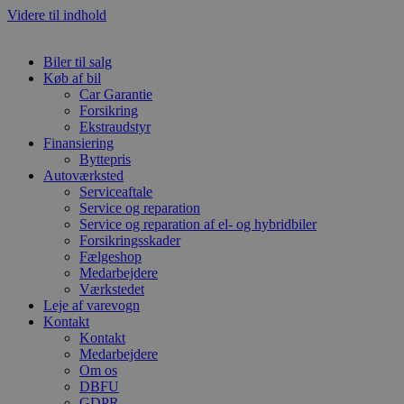
Videre til indhold
Biler til salg
Køb af bil
Car Garantie
Forsikring
Ekstraudstyr
Finansiering
Byttepris
Autoværksted
Serviceaftale
Service og reparation
Service og reparation af el- og hybridbiler
Forsikringsskader
Fælgeshop
Medarbejdere
Værkstedet
Leje af varevogn
Kontakt
Kontakt
Medarbejdere
Om os
DBFU
GDPR