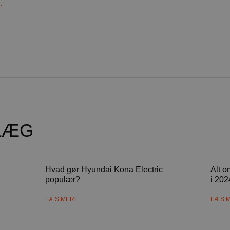
.
LÆG
i
Hvad gør Hyundai Kona Electric
Alt o
populær?
i 202
LÆS MERE
LÆS 