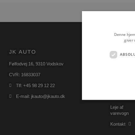
Denne hjemm
giver 
JK AUTO
NAVIGA
ABSOL
Følfodvej 16, 9310 Vodskov
Biler til salg
CVR: 16833037
Køb af bil
Tlf: +45 98 29 12 22
Finansiering
E-mail: jkauto@jkauto.dk
Autoværkst
Leje af
varevogn
Absolut nødvendige cookies
Kontakt
kan ikke bruges korrekt ude