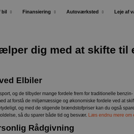
 bil
Finansiering
Autoværksted
Leje af 
lper dig med at skifte til e
ved Elbiler
nsport, og de tilbyder mange fordele frem for traditionelle benzin
med at forstå de miljømæssige og økonomiske fordele ved at skifte 
etydeligt, og med de stigende brændstofpriser kan du også spare 
ldelse, så du sparer både tid og besvær.
Læs endnu mere om el
rsonlig Rådgivning