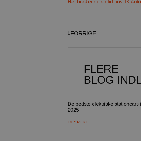
Her booker du en tid hos JK Auto
FORRIGE
FLERE
BLOG IND
De bedste elektriske stationcars 
2025
LÆS MERE