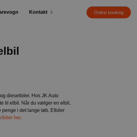
varevogn
Kontakt
Online booking
lbil
- og dieselbiler. Hos JK Auto
til elbil. Når du vælger en elbil,
penge i det lange løb. Elbiler
biler her.