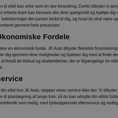
til elbil kan virke som en stor forandring. Derfor tilbyder vi per
es erfarne team kan besvare alle dine spørgsmål og hjælpe dig m
e ladeløsninger der passer bedst til dig, og hvad du skal være
 informeret gennem hele processen.
 Økonomiske Fordele
at være en økonomisk byrde. JK Auto tilbyder fleksible finansierin
der dig igennem dine muligheder og hjælper dig med at finde den
 forstå de tilskud og skattelettelser, der er tilgængelige for elb
e.
service
din elbil hos JK Auto, stopper vores service ikke der. Vi tilbyder 
e til planlægning af lange ture, så du kan udnytte din elbils fulde 
så problemfri som mulig, med fyldestgørende efterservice og vedl