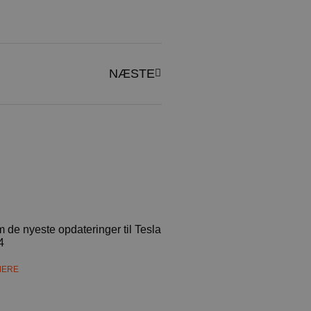
NÆSTE
m de nyeste opdateringer til Tesla
4
MERE