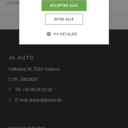
LÆS MERE
ACCEPTER ALLE
AFVIS ALLE
VIS DETALJER
Absolut nødvendige
Ydeevne
JK AUTO
Målretning
Funktionalitet
Følfodvej 16, 9310 Vodskov
Absolut nødvendige cookies muliggør
CVR: 16833037
hjemmesidens grundlæggende funktionalitet
såsom brugerlogin og kontoadministration.
Hjemmesiden kan ikke bruges korrekt uden de
Tlf: +45 98 29 12 22
absolut nødvendige cookies.
E-mail: jkauto@jkauto.dk
Udbyder
/
Navn
Udløbsdato
Domæne
pys_session_limit
.poullarsenas.dk
59 minutter
57
sekunder