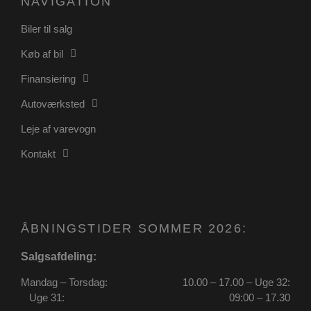
NAVIGATION
Biler til salg
Køb af bil
Finansiering
Autoværksted
Leje af varevogn
pys_start_session
.poullarsenas.dk
Session
Kontakt
ÅBNINGSTIDER SOMMER 2026:
Salgsafdeling:
VISITOR_PRIVACY_METADATA
5 måneder
YouTube
4 uger
.youtube.com
Mandag – Torsdag:
10.00 – 17.00 – Uge 32:
Uge 31:
09:00 – 17.30