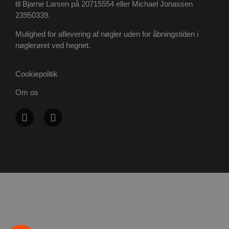
til Bjarne Larsen på 20715554 eller Michael Jonassen
23950339.
Mulighed for aflevering af nøgler uden for åbningstiden i
PHPSESSID
Session
PHP.net
poullarsenas.dk
nøglerøret ved hegnet.
Cookiepolitik
Om os
Biler til salg