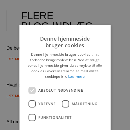
FLERE
BLOG INDLÆG
Denne hjemmeside
bruger cookies
De bedste elektriske stationcars i 2025
Denne hjemmeside bruger cookies til at
LÆS MERE
forbedre brugeroplevelsen. Ved at bruge
vores hjemmeside giver du samtykke til alle
cookies i overensstemmelse med vores
cookiepolitik.
Læs mere
Hvad gør Hyundai Kona Electric populær?
ABSOLUT NØDVENDIGE
LÆS MERE
YDEEVNE
MÅLRETNING
FUNKTIONALITET
Alt om de nyeste opdateringer til Tesla i 2024