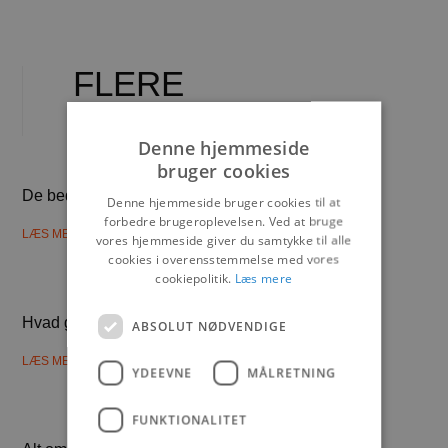
FLERE
BLOG INDLÆG
Denne hjemmeside
bruger cookies
De bedste elektriske stationcars i 2025
Denne hjemmeside bruger cookies til at
forbedre brugeroplevelsen. Ved at bruge
LÆS MERE
vores hjemmeside giver du samtykke til alle
cookies i overensstemmelse med vores
cookiepolitik.
Læs mere
Hvad gør Hyundai Kona Electric populær?
ABSOLUT NØDVENDIGE
LÆS MERE
YDEEVNE
MÅLRETNING
FUNKTIONALITET