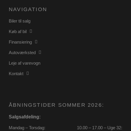
NAVIGATION
Biler til salg
Køb af bil
Finansiering
Autoværksted
Leje af varevogn
pys_start_session
.poullarsenas.dk
Session
Kontakt
ÅBNINGSTIDER SOMMER 2026:
Salgsafdeling:
VISITOR_PRIVACY_METADATA
5 måneder
YouTube
4 uger
.youtube.com
Mandag – Torsdag:
10.00 – 17.00 – Uge 32: