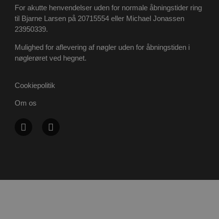
For akutte henvendelser uden for normale åbningstider ring
til Bjarne Larsen på 20715554 eller Michael Jonassen
23950339.
PHPSESSID
Session
PHP.net
Mulighed for aflevering af nøgler uden for åbningstiden i
poullarsenas.dk
nøglerøret ved hegnet.
Cookiepolitik
Om os