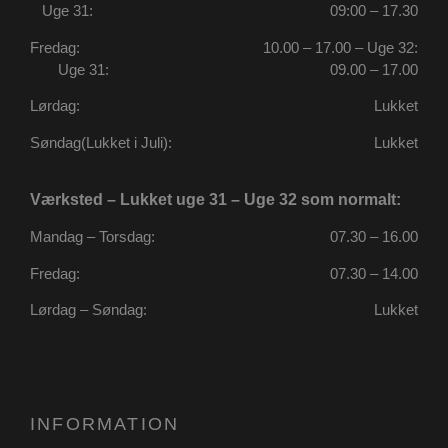
Uge 31:
09:00 – 17.30
Fredag:
10.00 – 17.00 – Uge 32:
Uge 31:
09.00 – 17.00
Lørdag:
Lukket
Søndag(Lukket i Juli):
Lukket
Værksted – Lukket uge 31 – Uge 32 som normalt:
Mandag – Torsdag:
07.30 – 16.00
Fredag:
07.30 – 14.00
CookieScriptConsent
4 uger 2
CookieScript
Lørdag – Søndag:
Lukket
dage
poullarsenas.dk
INFORMATION