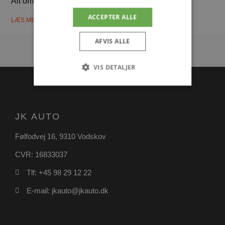
Alt om de nyeste opdateringer til Tesla i 2024
ACCEPTER ALLE
LÆS MERE
AFVIS ALLE
VIS DETALJER
Absolut nødvendige
Ydeevne
JK AUTO
Målretning
Funktionalitet
Følfodvej 16, 9310 Vodskov
Absolut nødvendige cookies muliggør
hjemmesidens grundlæggende funktionalitet
CVR: 16833037
såsom brugerlogin og kontoadministration.
Hjemmesiden kan ikke bruges korrekt uden de
absolut nødvendige cookies.
Tlf: +45 98 29 12 22
Udbyder
/
E-mail: jkauto@jkauto.dk
Navn
Udløbsdato
Domæne
pys_session_limit
.poullarsenas.dk
59 minutter
57
sekunder