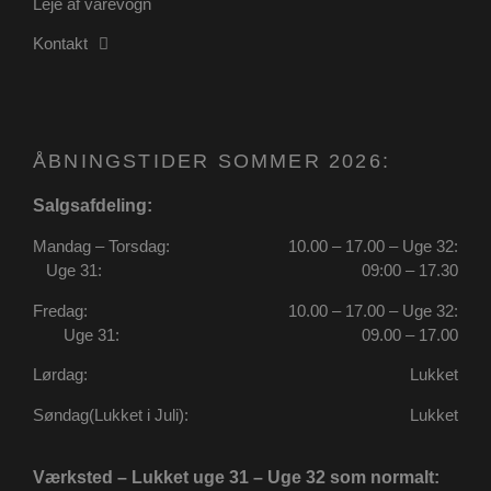
Leje af varevogn
Kontakt
ÅBNINGSTIDER SOMMER 2026:
Salgsafdeling:
CookieScriptConsent
4 uger 2
CookieScript
dage
poullarsenas.dk
Mandag – Torsdag:
10.00 – 17.00 – Uge 32:
Uge 31:
09:00 – 17.30
Fredag:
10.00 – 17.00 – Uge 32:
Uge 31:
09.00 – 17.00
Lørdag:
Lukket
Søndag(Lukket i Juli):
Lukket
PHPSESSID
Session
PHP.net
Værksted – Lukket uge 31 – Uge 32 som normalt:
poullarsenas.dk