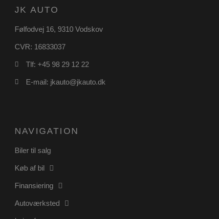
JK AUTO
Følfodvej 16, 9310 Vodskov
CVR: 16833037
pys_start_session
.poullarsenas.dk
Session
Tlf: +45 98 29 12 22
E-mail: jkauto@jkauto.dk
NAVIGATION
VISITOR_PRIVACY_METADATA
5 måneder
YouTube
Biler til salg
4 uger
.youtube.com
Køb af bil
Finansiering
Autoværksted