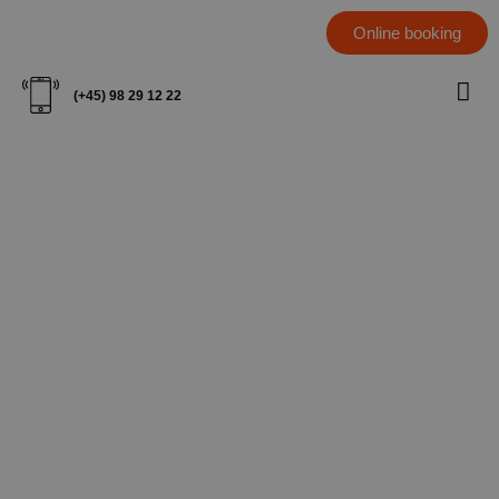
Online booking
(+45) 98 29 12 22
Køb af bil
Nedenfor kan du finde typiske spørgsmål og svar,
samt tips og tricks.