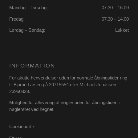
Mandag – Torsdag:
07.30 – 16.00
Fredag:
07.30 – 14.00
Lørdag – Søndag:
Lukket
INFORMATION
For akutte henvendelser uden for normale åbningstider ring
til Bjarne Larsen på 20715554 eller Michael Jonassen
23950339.
Mulighed for aflevering af nøgler uden for åbningstiden i
nøglerøret ved hegnet.
Udbyder
/
Cookiepolitik
Navn
Udløbsdato
Beskrivelse
Domæne
Udbyder
/
Navn
Udløbsdato
Beskrivels
Domæne
Om os