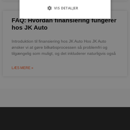
VIS DETALJER
FAQ: Hvordan finansiering fungerer
hos JK Auto
Absolut nødvendige
Ydeevne
Målretning
Funktionalitet
Introduktion til finansiering hos JK Auto Hos JK Auto
ønsker vi at gøre bilkøbsprocessen så problemfri og
Absolut nødvendige cookies muliggør
tilgængelig som muligt, og det inkluderer naturligvis også
hjemmesidens grundlæggende funktionalitet
såsom brugerlogin og kontoadministration.
Hjemmesiden kan ikke bruges korrekt uden de
absolut nødvendige cookies.
LÆS MERE »
Udbyder
/
Navn
Udløbsdato
Domæne
pys_session_limit
.poullarsenas.dk
59 minutter
57
sekunder