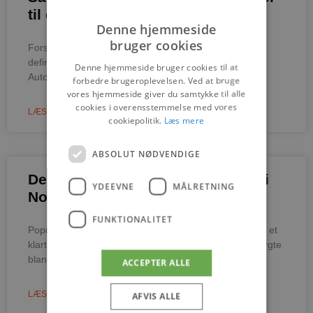
til din livsstil
Denne hjemmeside
bruger cookies
Forstå dine behov Først og fremmest er det vigtigt at
definere, hvad du egentlig har brug for i en bil. Hos JK
Denne hjemmeside bruger cookies til at
Auto ved vi,
forbedre brugeroplevelsen. Ved at bruge
vores hjemmeside giver du samtykke til alle
cookies i overensstemmelse med vores
LÆS MERE »
cookiepolitik.
Læs mere
ABSOLUT NØDVENDIGE
De mest efterspurgte bilmodeller i
YDEEVNE
MÅLRETNING
Nordjylland
FUNKTIONALITET
Populære bilmodeller i Nordjylland I Nordjylland er der et
klart billede af, hvilke bilmodeller der er mest efterspurgte
blandt bilkøbere. Området er kendt for sin
ACCEPTER ALLE
LÆS MERE »
AFVIS ALLE