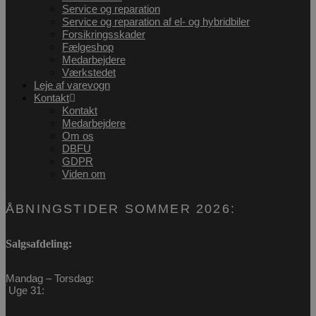
Service og reparation
Service og reparation af el- og hybridbiler
Forsikringsskader
Fælgeshop
Medarbejdere
Værkstedet
Leje af varevogn
VISITOR_PRIVACY_METADATA
5 måneder
YouTube
Kontakt
4 uger
.youtube.com
Kontakt
Medarbejdere
Om os
DBFU
GDPR
Viden om
ÅBNINGSTIDER SOMMER 2026:
Salgsafdeling:
Mandag – Torsdag:
Uge 31: