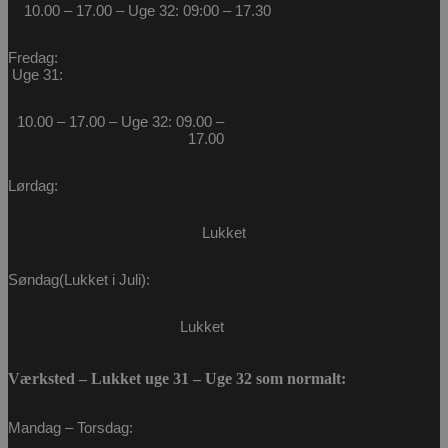
10.00 – 17.00 – Uge 32: 09:00 – 17.30
CookieScriptConsent
4 uger 2
CookieScript
dage
poullarsenas.dk
Fredag:
Uge 31:
10.00 – 17.00 – Uge 32: 09.00 –
17.00
Lørdag:
Lukket
PHPSESSID
Session
PHP.net
Søndag(Lukket i Juli):
poullarsenas.dk
Lukket
Værksted – Lukket uge 31 – Uge 32 som normalt:
Mandag – Torsdag: