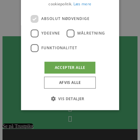
cookiepolitik.
Læs mere
ABSOLUT NØDVENDIGE
YDEEVNE
MÅLRETNING
FUNKTIONALITET
JK Auto på Trustpilot
ACCEPTER ALLE
AFVIS ALLE
VIS DETALJER
Absolut nødvendige
Ydeevne
Se på Trustpilot
Målretning
Funktionalitet