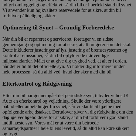
udført omhyggeligt og effektivt, så din bil er i perfekt stand til synet.
Vi anvender kun højkvalitets reservedele for at sikre, at din bil
forbliver pålidelig og sikker.
Optimering til Synet – Grundig Forberedelse
Når din bil er repareret og serviceret, foretager vi en sidste
gennemgang og optimering for at sikre, at alt fungerer som det skal.
Dette inkluderer justeringer af lys, justering af bremsesystemet og
kontrol af emissioner, så din bil opfylder de nødvendige
miljøstandarder. Målet er at give dig tryghed ved, at alt er i orden,
når det er tid til det officielle syn. Vi holder dig informeret under
hele processen, så du altid ved, hvad der sker med din bil.
Efterkontrol og Rådgivning
Efter din bil har gennemgået det periodiske syn, tilbyder vi hos JK
Auto en efterkontrol og vejledning. Skulle der være yderligere
påbud eller anbefalinger fra synet, står vi klar til at hjælpe med
opfølgende arbejdstakser. Derudover giver vi dig rådgivning om den
daglige vedligeholdelse for at sikre, at din bil forbliver i god stand
indtil næste syn. Vores mål er at være din betroede
samarbejdspartner i hele bilens levetid, så du altid kan køre sikkert
og trygt.