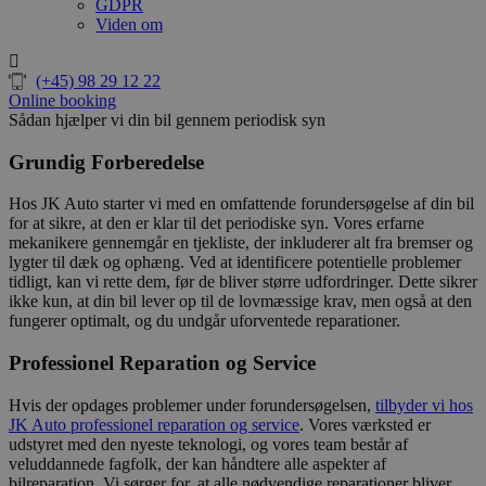
GDPR
Viden om
(+45) 98 29 12 22
Online booking
Sådan hjælper vi din bil gennem periodisk syn
Grundig Forberedelse
Hos JK Auto starter vi med en omfattende forundersøgelse af din bil
for at sikre, at den er klar til det periodiske syn. Vores erfarne
mekanikere gennemgår en tjekliste, der inkluderer alt fra bremser og
lygter til dæk og ophæng. Ved at identificere potentielle problemer
tidligt, kan vi rette dem, før de bliver større udfordringer. Dette sikrer
ikke kun, at din bil lever op til de lovmæssige krav, men også at den
fungerer optimalt, og du undgår uforventede reparationer.
Professionel Reparation og Service
Hvis der opdages problemer under forundersøgelsen,
tilbyder vi hos
JK Auto professionel reparation og service
. Vores værksted er
udstyret med den nyeste teknologi, og vores team består af
veluddannede fagfolk, der kan håndtere alle aspekter af
bilreparation. Vi sørger for, at alle nødvendige reparationer bliver