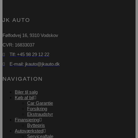
Absolut nødvendige cookies muliggør
hjemmesidens grundlæggende funktionalitet
såsom brugerlogin og kontoadministration.
Hjemmesiden kan ikke bruges korrekt uden de
JK AUTO
absolut nødvendige cookies.
Udbyder
/
Navn
Udløbsdato
Følfodvej 16, 9310 Vodskov
Domæne
CVR: 16833037
pys_session_limit
.poullarsenas.dk
59 minutter
57
Tlf: +45 98 29 12 22
sekunder
E-mail: jkauto@jkauto.dk
NAVIGATION
Biler til salg
Køb af bil
Car Garantie
Forsikring
Ekstraudstyr
Finansiering
pys_start_session
.poullarsenas.dk
Session
Byttepris
Autoværksted
Serviceaftale