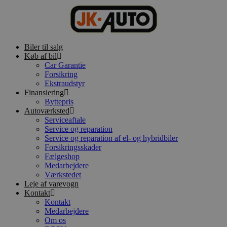
Videre
til
indhold
Biler til salg
Køb af bil
Car Garantie
Forsikring
Ekstraudstyr
Finansiering
Byttepris
Autoværksted
Serviceaftale
Service og reparation
Service og reparation af el- og hybridbiler
Forsikringsskader
Fælgeshop
Medarbejdere
Værkstedet
Leje af varevogn
Kontakt
Kontakt
Medarbejdere
Om os