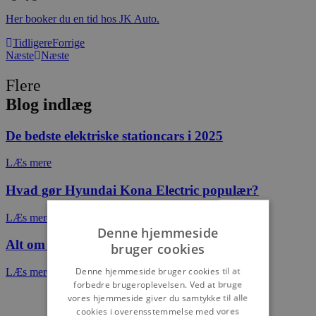
Her booker du en tid hos JK Auto.
Tidligere
Forrige
Næste
Næste
Flere
Blog indlæg
De bedste elektriske stationcars i 2025
LÆs mere
Hvad gør Hyundai Kona Electric populær?
LÆs mere
Denne hjemmeside
Alt om de nyeste opdateringer til Tesla i 2024
bruger cookies
Denne hjemmeside bruger cookies til at
LÆs mere
forbedre brugeroplevelsen. Ved at bruge
vores hjemmeside giver du samtykke til alle
cookies i overensstemmelse med vores