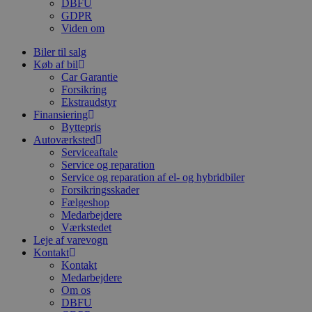
DBFU
GDPR
Viden om
Biler til salg
Køb af bil
Car Garantie
Forsikring
Ekstraudstyr
Finansiering
Byttepris
Autoværksted
Serviceaftale
Service og reparation
Service og reparation af el- og hybridbiler
Forsikringsskader
Fælgeshop
Medarbejdere
Værkstedet
Leje af varevogn
Kontakt
Kontakt
Medarbejdere
Om os
DBFU